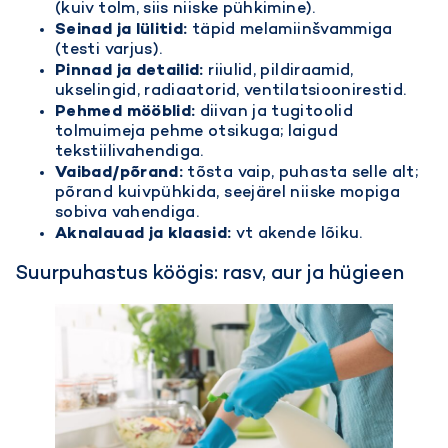
(kuiv tolm, siis niiske pühkimine).
Seinad ja lülitid:
täpid melamiinšvammiga
(testi varjus).
Pinnad ja detailid:
riiulid, pildiraamid,
ukselingid, radiaatorid, ventilatsioonirestid.
Pehmed mööblid:
diivan ja tugitoolid
tolmuimeja pehme otsikuga; laigud
tekstiilivahendiga.
Vaibad/põrand:
tõsta vaip, puhasta selle alt;
põrand kuivpühkida, seejärel niiske mopiga
sobiva vahendiga.
Aknalauad ja klaasid:
vt akende lõiku.
Suurpuhastus köögis: rasv, aur ja hügieen