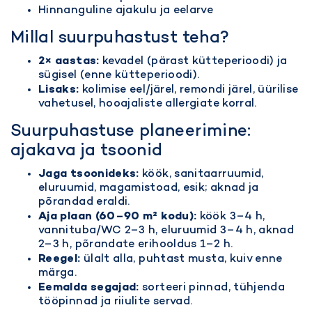
Hinnanguline ajakulu ja eelarve
Millal suurpuhastust teha?
2× aastas:
kevadel (pärast kütteperioodi) ja
sügisel (enne kütteperioodi).
Lisaks:
kolimise eel/järel, remondi järel, üürilise
vahetusel, hooajaliste allergiate korral.
Suurpuhastuse planeerimine:
ajakava ja tsoonid
Jaga tsoonideks:
köök, sanitaarruumid,
eluruumid, magamistoad, esik; aknad ja
põrandad eraldi.
Aja plaan (60–90 m² kodu):
köök 3–4 h,
vannituba/WC 2–3 h, eluruumid 3–4 h, aknad
2–3 h, põrandate erihooldus 1–2 h.
Reegel:
ülalt alla, puhtast musta, kuiv enne
märga.
Eemalda segajad:
sorteeri pinnad, tühjenda
tööpinnad ja riiulite servad.