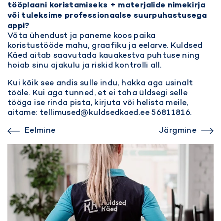
tööplaani koristamiseks + materjalide nimekirja
või tuleksime professionaalse suurpuhastusega
appi?
Võta ühendust ja paneme koos paika
koristustööde mahu, graafiku ja eelarve. Kuldsed
Käed aitab saavutada kauakestva puhtuse ning
hoiab sinu ajakulu ja riskid kontrolli all.
Kui kõik see andis sulle indu, hakka aga usinalt
tööle. Kui aga tunned, et ei taha üldsegi selle
tööga ise rinda pista, kirjuta või helista meile,
aitame:
tellimused@kuldsedkaed.ee
56811816.
Eelmine
Järgmine