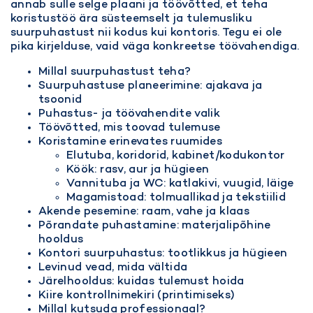
annab sulle selge plaani ja töövõtted, et teha
koristustöö ära süsteemselt ja tulemusliku
suurpuhastust nii kodus kui kontoris. Tegu ei ole
pika kirjelduse, vaid väga konkreetse töövahendiga.
Millal suurpuhastust teha?
Suurpuhastuse planeerimine: ajakava ja
tsoonid
Puhastus- ja töövahendite valik
Töövõtted, mis toovad tulemuse
Koristamine erinevates ruumides
Elutuba, koridorid, kabinet/kodukontor
Köök: rasv, aur ja hügieen
Vannituba ja WC: katlakivi, vuugid, läige
Magamistoad: tolmuallikad ja tekstiilid
Akende pesemine: raam, vahe ja klaas
Põrandate puhastamine: materjalipõhine
hooldus
Kontori suurpuhastus: tootlikkus ja hügieen
Levinud vead, mida vältida
Järelhooldus: kuidas tulemust hoida
Kiire kontrollnimekiri (printimiseks)
Millal kutsuda professionaal?