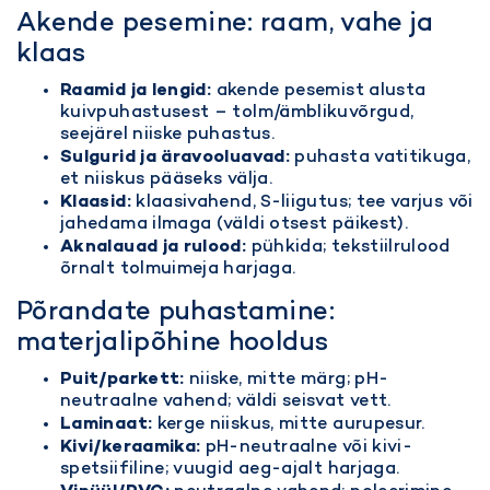
Akende pesemine: raam, vahe ja
klaas
Raamid ja lengid:
akende pesemist
alusta
kuivpuhastusest – tolm/ämblikuvõrgud,
seejärel niiske puhastus.
Sulgurid ja äravooluavad:
puhasta vatitikuga,
et niiskus pääseks välja.
Klaasid:
klaasivahend, S-liigutus; tee varjus või
jahedama ilmaga (väldi otsest päikest).
Aknalauad ja rulood:
pühkida; tekstiilrulood
õrnalt tolmuimeja harjaga.
Põrandate puhastamine:
materjalipõhine hooldus
Puit/parkett:
niiske, mitte märg; pH-
neutraalne vahend; väldi seisvat vett.
Laminaat:
kerge niiskus, mitte aurupesur.
Kivi/keraamika:
pH-neutraalne või kivi-
spetsiifiline; vuugid aeg-ajalt harjaga.