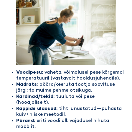
Voodipesu:
vaheta, võimalusel pese kõrgemal
temperatuuril (vastavalt hooldusjuhendile).
Madrats:
pööra/keeruta tootja soovituse
järgi; tolmuime pehme otsikuga.
Kardinad/tekid:
tuuluta või pese
(hooajaliselt).
Kappide ülaosad:
tihti unustatud—puhasta
kuiv+niiske meetodil.
Põrand:
eriti voodi all; vajadusel nihuta
mööblit.