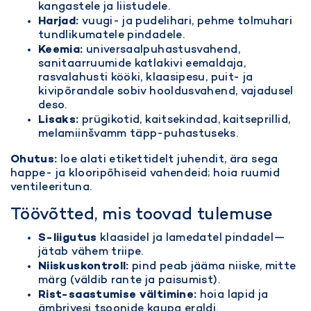
kangastele ja liistudele.
Harjad:
vuugi- ja pudelihari, pehme tolmuhari
tundlikumatele pindadele.
Keemia:
universaalpuhastusvahend,
sanitaarruumide katlakivi eemaldaja,
rasvalahusti kööki, klaasipesu, puit- ja
kivipõrandale sobiv hooldusvahend, vajadusel
deso.
Lisaks:
prügikotid, kaitsekindad, kaitseprillid,
melamiinšvamm täpp-puhastuseks.
Ohutus:
loe alati etikettidelt juhendit, ära sega
happe- ja klooripõhiseid vahendeid; hoia ruumid
ventileerituna.
Töövõtted, mis toovad tulemuse
S-liigutus
klaasidel ja lamedatel pindadel—
jätab vähem triipe.
Niiskuskontroll:
pind peab jääma niiske, mitte
märg (väldib rante ja paisumist).
Rist-saastumise vältimine:
hoia lapid ja
ämbrivesi tsoonide kaupa eraldi.