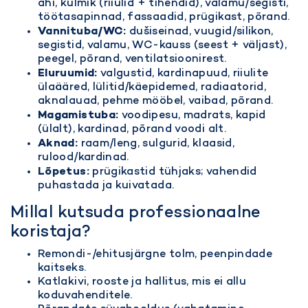
ahi, külmik (riiulid + tihendid), valamu/segisti,
töötasapinnad, fassaadid, prügikast, põrand.
Vannituba/WC:
dušiseinad, vuugid/silikon,
segistid, valamu, WC-kauss (seest + väljast),
peegel, põrand, ventilatsioonirest.
Eluruumid:
valgustid, kardinapuud, riiulite
ülaääred, lülitid/käepidemed, radiaatorid,
aknalauad, pehme mööbel, vaibad, põrand.
Magamistuba:
voodipesu, madrats, kapid
(ülalt), kardinad, põrand voodi alt.
Aknad:
raam/leng, sulgurid, klaasid,
rulood/kardinad.
Lõpetus:
prügikastid tühjaks; vahendid
puhastada ja kuivatada.
Millal kutsuda professionaalne
koristaja?
Remondi-/ehitusjärgne tolm, peenpindade
kaitseks.
Katlakivi, rooste ja hallitus, mis ei allu
koduvahenditele.