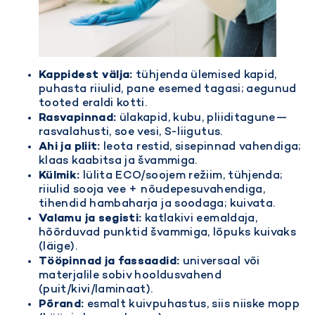
Kappidest välja:
tühjenda ülemised kapid,
puhasta riiulid, pane esemed tagasi; aegunud
tooted eraldi kotti.
Rasvapinnad:
ülakapid, kubu, pliiditagune—
rasvalahusti, soe vesi, S-liigutus.
Ahi ja pliit:
leota restid, sisepinnad vahendiga;
klaas kaabitsa ja švammiga.
Külmik:
lülita ECO/soojem režiim, tühjenda;
riiulid sooja vee + nõudepesuvahendiga,
tihendid hambaharja ja soodaga; kuivata.
Valamu ja segisti:
katlakivi eemaldaja,
hõõrduvad punktid švammiga, lõpuks kuivaks
(läige).
Tööpinnad ja fassaadid:
universaal või
materjalile sobiv hooldusvahend
(puit/kivi/laminaat).
Põrand:
esmalt kuivpuhastus, siis niiske mopp