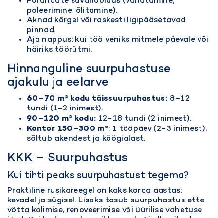
Põrandate süvahooldus (vahatamine,
poleerimine, õlitamine).
Aknad kõrgel või raskesti ligipääsetavad
pinnad.
Aja nappus: kui töö veniks mitmele päevale või
häiriks töörütmi.
Hinnanguline suurpuhastuse
ajakulu ja eelarve
60–70 m² kodu täissuurpuhastus:
8–12
tundi (1–2 inimest).
90–120 m² kodu:
12–18 tundi (2 inimest).
Kontor 150–300 m²:
1 tööpäev (2–3 inimest),
sõltub akendest ja köögialast.
KKK – Suurpuhastus
Kui tihti peaks suurpuhastust tegema?
Praktiline rusikareegel on kaks korda aastas:
kevadel ja sügisel. Lisaks tasub suurpuhastus ette
võtta kolimise, renoveerimise või üürilise vahetuse