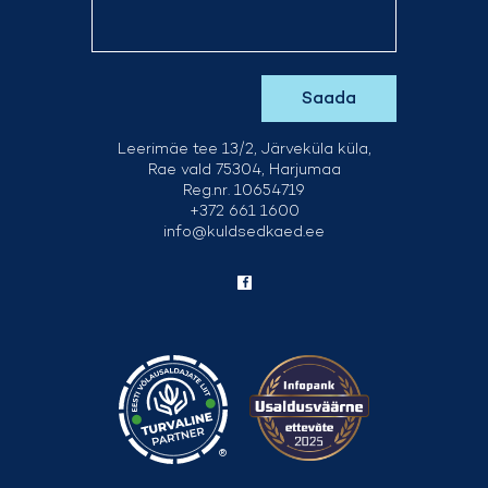
Leerimäe tee 13/2, Järveküla küla,
Rae vald 75304, Harjumaa
Reg.nr. 10654719
+372 661 1600
info@kuldsedkaed.ee
®