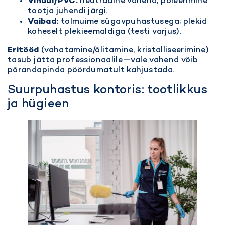
Vinüül/PVC:
neutraalne vahend; poleerimine
tootja juhendi järgi.
Vaibad:
tolmuime sügavpuhastusega; plekid
koheselt plekieemaldiga (testi varjus).
Eritööd
(vahatamine/õlitamine, kristalliseerimine)
tasub jätta professionaalile—vale vahend võib
põrandapinda pöördumatult kahjustada.
Suurpuhastus kontoris: tootlikkus
ja hügieen