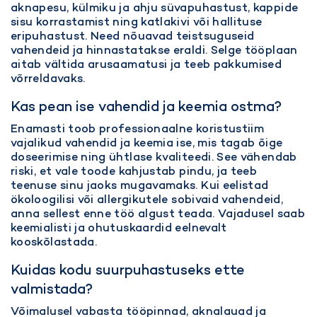
aknapesu, külmiku ja ahju süvapuhastust, kappide
sisu korrastamist ning katlakivi või hallituse
eripuhastust. Need nõuavad teistsuguseid
vahendeid ja hinnastatakse eraldi. Selge tööplaan
aitab vältida arusaamatusi ja teeb pakkumised
võrreldavaks.
Kas pean ise vahendid ja keemia ostma?
Enamasti toob professionaalne koristustiim
vajalikud vahendid ja keemia ise, mis tagab õige
doseerimise ning ühtlase kvaliteedi. See vähendab
riski, et vale toode kahjustab pindu, ja teeb
teenuse sinu jaoks mugavamaks. Kui eelistad
ökoloogilisi või allergikutele sobivaid vahendeid,
anna sellest enne töö algust teada. Vajadusel saab
keemialisti ja ohutuskaardid eelnevalt
kooskõlastada.
Kuidas kodu suurpuhastuseks ette
valmistada?
Võimalusel vabasta tööpinnad, aknalauad ja