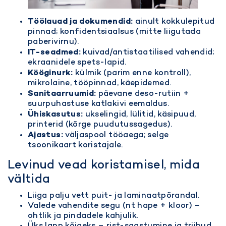
Töölauad ja dokumendid:
ainult kokkulepitud
pinnad; konfidentsiaalsus (mitte liigutada
paberivirnu).
IT-seadmed:
kuivad/antistaatilised vahendid;
ekraanidele spets-lapid.
Kööginurk:
külmik (parim enne kontroll),
mikrolaine, tööpinnad, käepidemed.
Sanitaarruumid:
päevane deso-rutiin +
suurpuhastuse katlakivi eemaldus.
Ühiskasutus:
ukselingid, lülitid, käsipuud,
printerid (kõrge puudutussagedus).
Ajastus:
väljaspool tööaega; selge
tsoonikaart koristajale.
Levinud vead koristamisel, mida
vältida
Liiga palju vett puit- ja laminaatpõrandal.
Valede vahendite segu (nt hape + kloor) –
ohtlik ja pindadele kahjulik.