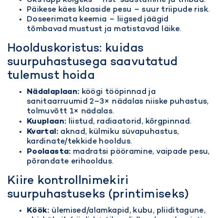
Üks lapp kõigeks – rist-saastumine ja triibud.
Päikese käes klaaside pesu – suur triipude risk.
Doseerimata keemia – liigsed jäägid
tõmbavad mustust ja matistavad läike.
Hoolduskoristus: kuidas
suurpuhastusega saavutatud
tulemust hoida
Nädalaplaan:
köögi tööpinnad ja
sanitaarruumid 2–3× nädalas niiske puhastus,
tolmuvõtt 1× nädalas.
Kuuplaan:
liistud, radiaatorid, kõrgpinnad.
Kvartal:
aknad, külmiku süvapuhastus,
kardinate/tekkide hooldus.
Poolaasta:
madratsi pööramine, vaipade pesu,
põrandate erihooldus.
Kiire kontrollnimekiri
suurpuhastuseks (printimiseks)
Köök:
ülemised/alamkapid, kubu, pliiditagune,