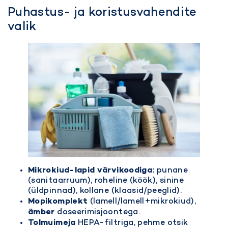
Puhastus- ja koristusvahendite
valik
Mikrokiud-lapid värvikoodiga:
punane
(sanitaarruum), roheline (köök), sinine
(üldpinnad), kollane (klaasid/peeglid).
Mopikomplekt
(lamell/lamell+mikrokiud),
ämber
doseerimisjoontega.
Tolmuimeja
HEPA-filtriga, pehme otsik