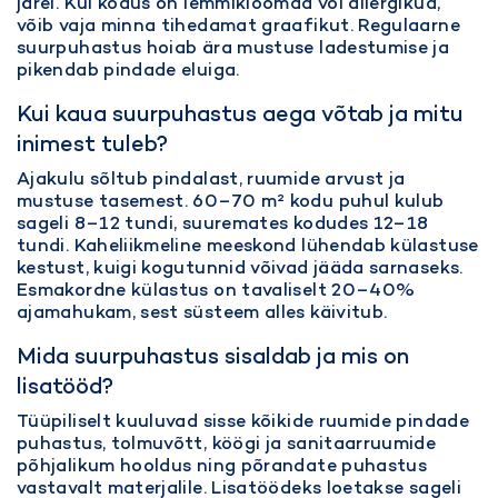
järel. Kui kodus on lemmikloomad või allergikud,
võib vaja minna tihedamat graafikut. Regulaarne
suurpuhastus hoiab ära mustuse ladestumise ja
pikendab pindade eluiga.
Kui kaua suurpuhastus aega võtab ja mitu
inimest tuleb?
Ajakulu sõltub pindalast, ruumide arvust ja
mustuse tasemest. 60–70 m² kodu puhul kulub
sageli 8–12 tundi, suuremates kodudes 12–18
tundi. Kaheliikmeline meeskond lühendab külastuse
kestust, kuigi kogutunnid võivad jääda sarnaseks.
Esmakordne külastus on tavaliselt 20–40%
ajamahukam, sest süsteem alles käivitub.
Mida suurpuhastus sisaldab ja mis on
lisatööd?
Tüüpiliselt kuuluvad sisse kõikide ruumide pindade
puhastus, tolmuvõtt, köögi ja sanitaarruumide
põhjalikum hooldus ning
põrandate puhastus
vastavalt materjalile. Lisatöödeks loetakse sageli