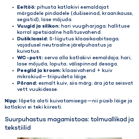
Eeltöö:
pihusta katlakivi eemaldajat
märgadele pindadele (dušiseinad, kraanikauss,
segistid), lase mõjuda.
Vuugid ja silikon:
hari vuugiharjaga; hallituse
korral spetsiaalne hallitusvahend.
Dušiklaasid:
S-liigutus klaasikaabitsaga;
vajadusel neutraalne järelpuhastus ja
kuivatus.
WC-pott:
serva alla katlakivi eemaldaja; hari,
lase mõjuda, loputa; välispinnad desoga.
Peeglid ja kroom:
klaasivahend + kuiv
mikrokiud—triipudeta läige.
Põrand:
esmalt kuiv, siis märg; ära jäta seisvat
vett vuukidesse.
Nipp:
lõpeta alati kuivatamisega—nii püsib läige ja
katlakivi ei teki kiiresti.
Suurpuhastus magamistoas: tolmuallikad ja
tekstiilid