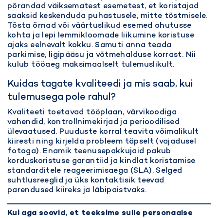
põrandad väiksematest esemetest, et koristajad
saaksid keskenduda puhastusele, mitte tõstmisele.
Tõsta õrnad või väärtuslikud esemed ohutusse
kohta ja lepi lemmikloomade liikumine koristuse
ajaks eelnevalt kokku. Samuti anna teada
parkimise, ligipääsu ja võtmehalduse korrast. Nii
kulub tööaeg maksimaalselt tulemuslikult.
Kuidas tagate kvaliteedi ja mis saab, kui
tulemusega pole rahul?
Kvaliteeti toetavad tööplaan, värvikoodiga
vahendid, kontrollnimekirjad ja perioodilised
ülevaatused. Puuduste korral teavita võimalikult
kiiresti ning kirjelda probleem täpselt (vajadusel
fotoga). Enamik teenusepakkujaid pakub
korduskoristuse garantiid ja kindlat
koristamise
standarditele
reageerimisaega (SLA). Selged
suhtlusreeglid ja üks kontaktisik teevad
parendused kiireks ja läbipaistvaks.
Kui aga soovid, et teeksime sulle personaalse