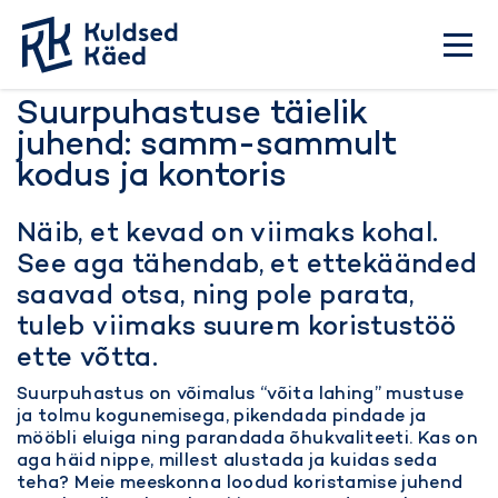
Tagasi
Suurpuhastuse täielik
juhend: samm-sammult
kodus ja kontoris
Näib, et kevad on viimaks kohal.
See aga tähendab, et ettekäänded
saavad otsa, ning pole parata,
tuleb viimaks suurem koristustöö
ette võtta.
Suurpuhastus on võimalus “võita lahing” mustuse
ja tolmu kogunemisega, pikendada pindade ja
mööbli eluiga ning parandada õhukvaliteeti. Kas on
aga häid nippe, millest alustada ja kuidas seda
teha? Meie meeskonna loodud koristamise juhend